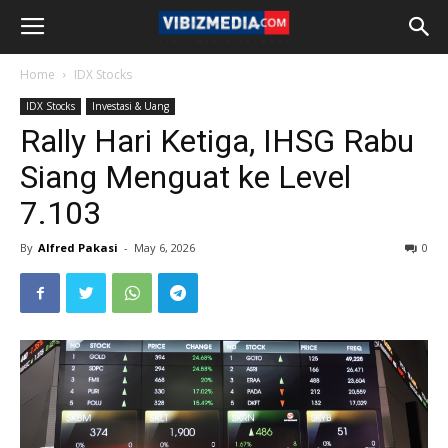
Home
IDX Stocks
IDX Stocks
Investasi & Uang
Rally Hari Ketiga, IHSG Rabu
Siang Menguat ke Level
7.103
By
Alfred Pakasi
-
May 6, 2026
0