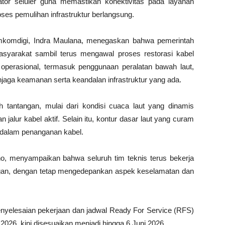
tor seluler guna memastikan konektivitas pada layanan
roses pemulihan infrastruktur berlangsung.
 Kemkomdigi, Indra Maulana, menegaskan bahwa pemerintah
syarakat sambil terus mengawal proses restorasi kabel
operasional, termasuk penggunaan peralatan bawah laut,
njaga keamanan serta keandalan infrastruktur yang ada.
h tantangan, mulai dari kondisi cuaca laut yang dinamis
jalur kabel aktif. Selain itu, kontur dasar laut yang curam
gi dalam penanganan kabel.
iano, menyampaikan bahwa seluruh tim teknis terus bekerja
gan, dengan tetap mengedepankan aspek keselamatan dan
penyelesaian pekerjaan dan jadwal Ready For Service (RFS)
026, kini disesuaikan menjadi hingga 6 Juni 2026.