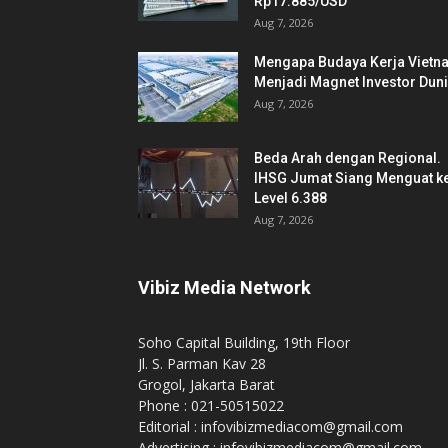
Rp17.885/USD
Aug 7, 2026
Mengapa Budaya Kerja Vietn
Menjadi Magnet Investor Dun
Aug 7, 2026
Beda Arah dengan Regional.
IHSG Jumat Siang Menguat k
Level 6.388
Aug 7, 2026
Vibiz Media Network
Soho Capital Building, 19th Floor
Jl. S. Parman Kav 28
Grogol, Jakarta Barat
Phone : 021-50515022
Editorial : infovibizmediacom@gmail.com
Advertising : infovibizmediacom@gmail.com