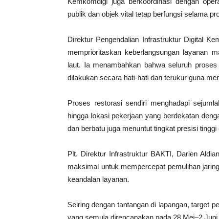
Kemkomdigi juga berkoordinasi dengan opera
publik dan objek vital tetap berfungsi selama p
Direktur Pengendalian Infrastruktur Digital
memprioritaskan keberlangsungan layanan ma
laut. Ia menambahkan bahwa seluruh proses 
dilakukan secara hati-hati dan terukur guna me
Proses restorasi sendiri menghadapi sejumla
hingga lokasi pekerjaan yang berdekatan dengan 
dan berbatu juga menuntut tingkat presisi ting
Plt. Direktur Infrastruktur BAKTI, Darien Ald
maksimal untuk mempercepat pemulihan jarin
keandalan layanan.
Seiring dengan tantangan di lapangan, target 
yang semula direncanakan pada 28 Mei–2 Juni 2