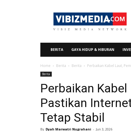
Vibizmedia.com
BERITA
GAYA HIDUP & HIBURAN
INVE
Home
Berita
Berita
Perbaikan Kabel Laut, Peme
Berita
Perbaikan Kabel
Pastikan Interne
Tetap Stabil
By
Dyah Marwatri Nugrahani
-
Jun 3, 2026