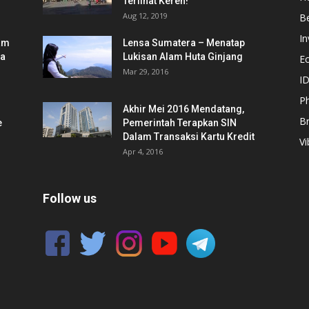
Terlihat Keren!
Aug 12, 2019
Be
In
am
Lensa Sumatera – Menatap
ia
Lukisan Alam Huta Ginjang
E
Mar 29, 2016
ID
Ph
Akhir Mei 2016 Mendatang,
B
e
Pemerintah Terapkan SIN
Dalam Transaksi Kartu Kredit
Vi
Apr 4, 2016
Follow us