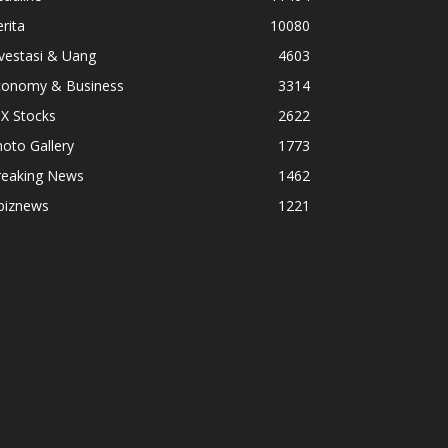
rita
10080
vestasi & Uang
4603
conomy & Business
3314
X Stocks
2622
oto Gallery
1773
reaking News
1462
biznews
1221