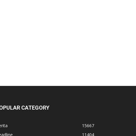
OPULAR CATEGORY
rita
15667
adline
11404