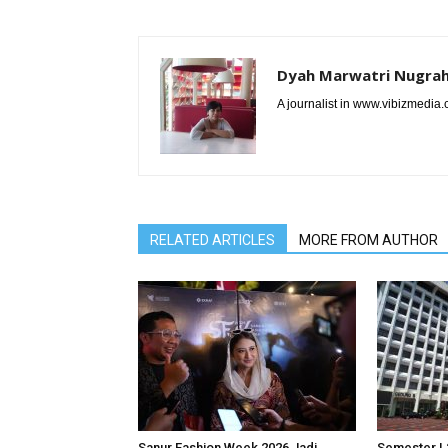
Dyah Marwatri Nugrah
A journalist in www.vibizmedia
RELATED ARTICLES
MORE FROM AUTHOR
Sanur Fashion Week 2026 Jadi
Semester I 