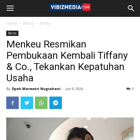
Home
Berita
Berita
Berita
Menkeu Resmikan
Pembukaan Kembali Tiffany
& Co., Tekankan Kepatuhan
Usaha
By
Dyah Marwatri Nugrahani
-
Jun 9, 2026
0