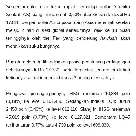
Sementara itu, nilai tukar rupiah terhadap dollar Amerika
Serikat (AS) siang ini melemah 0,50% atau 88 poin ke level Rp
17.818, dengan dollar AS di pasar uang Asia menanjak setelah
melaju 2 hari di sesi global sebelumnya;
rally
ke 13 bulan
tertingginya oleh the Fed yang cenderung
hawkish
akan
menaikkan suku bunganya.
Rupiah melemah dibandingkan posisi penutupan perdagangan
sebelumnya di Rp 17.730, serta terpantau terkoreksi di hari
ketiganya semakin menjauhi area 3 minggu terkuatnya.
Mengawali perdagangannya, IHSG melemah 10,884 poin
(0,18%) ke level 6.161.456. Sedangkan indeks LQ45 turun
2,450 poin (0,40%) ke level 612,110. Siang ini IHSG melemah
45,019 poin (0,73%) ke level 6.127,321. Sementara LQ45
terlihat turun 0,77% atau 4,730 poin ke level 609,830.