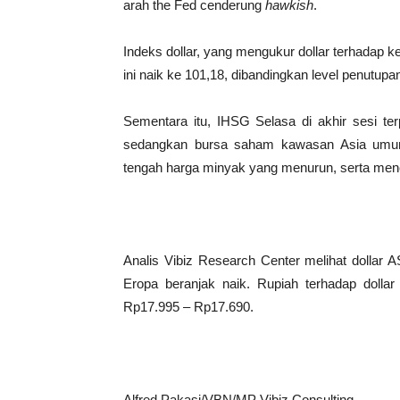
arah the Fed cenderung
hawkish
.
Indeks dollar, yang mengukur dollar terhadap
ini naik ke 101,18, dibandingkan level penutup
Sementara itu, IHSG Selasa di akhir sesi te
sedangkan bursa saham kawasan Asia umumn
tengah harga minyak yang menurun, serta men
Analis Vibiz Research Center melihat dollar A
Eropa beranjak naik. Rupiah terhadap dollar
Rp17.995 – Rp17.690.
Alfred Pakasi/VBN/MP Vibiz Consulting