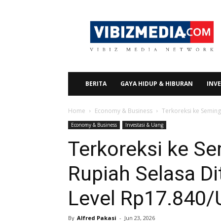
Vibizmedia.com
BERITA
GAYA HIDUP & HIBURAN
INVE
Home
Economy & Business
Terkoreksi ke Semin
Economy & Business
Investasi & Uang
Terkoreksi ke S
Rupiah Selasa D
Level Rp17.840
By
Alfred Pakasi
-
Jun 23, 2026