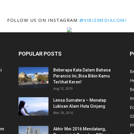
FOLLOW US ON INSTAGRAM
@VIBIZMEDIACOM/
POPULAR POSTS
P
i
Beberapa Kata Dalam Bahasa
Be
Perancis Ini, Bisa Bikin Kamu
He
Terlihat Keren!
Aug 12, 2019
Be
In
Lensa Sumatera – Menatap
Lukisan Alam Huta Ginjang
E
Mar 29, 2016
ID
Ph
am
Akhir Mei 2016 Mendatang,