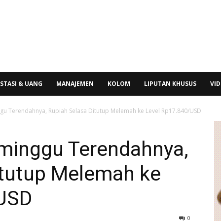
STASI & UANG
MANAJEMEN
KOLOM
LIPUTAN KHUSUS
VI
ggu Terendahnya, Rupiah Selasa Ditutup Melemah ke Level Rp17.840/USD
eminggu Terendahnya,
itutup Melemah ke
/USD
0