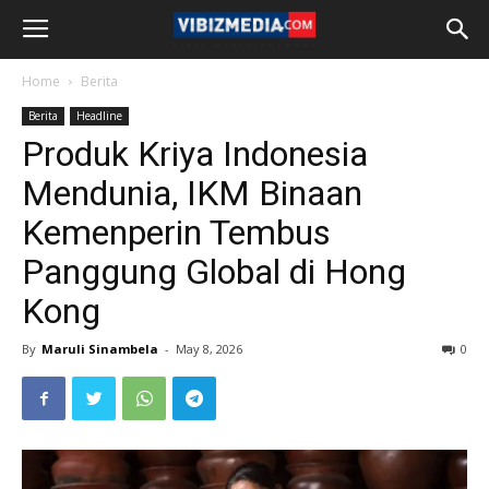
Home
Berita
Berita
Headline
Produk Kriya Indonesia
Mendunia, IKM Binaan
Kemenperin Tembus
Panggung Global di Hong
Kong
By
Maruli Sinambela
-
May 8, 2026
0