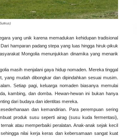
Sutkus)
egara yang unik karena memadukan kehidupan tradisional
ari hamparan padang stepa yang luas hingga hiruk-pikuk
 masyarakat Mongolia menunjukkan dinamika yang menarik
olia masih menjalani gaya hidup nomaden. Mereka tinggal
urt, yang mudah dibongkar dan dipindahkan sesuai musim.
 alam. Setiap pagi, keluarga nomaden biasanya memulai
kuda, kambing, dan domba. Hewan-hewan ini bukan hanya
ting dari budaya dan identitas mereka.
 kesederhanaan dan kemandirian. Para perempuan sering
at produk susu seperti airag (susu kuda fermentasi),
ternak atau memperbaiki peralatan. Anak-anak sejak kecil
sehingga nilai kerja keras dan kebersamaan sangat kuat