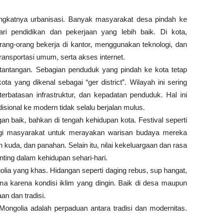
ingkatnya urbanisasi. Banyak masyarakat desa pindah ke
ri pendidikan dan pekerjaan yang lebih baik. Di kota,
rang-orang bekerja di kantor, menggunakan teknologi, dan
transportasi umum, serta akses internet.
tantangan. Sebagian penduduk yang pindah ke kota tetap
kota yang dikenal sebagai “ger district”. Wilayah ini sering
erbatasan infrastruktur, dan kepadatan penduduk. Hal ini
isional ke modern tidak selalu berjalan mulus.
ngan baik, bahkan di tengah kehidupan kota. Festival seperti
gi masyarakat untuk merayakan warisan budaya mereka
an kuda, dan panahan. Selain itu, nilai kekeluargaan dan rasa
ting dalam kehidupan sehari-hari.
a yang khas. Hidangan seperti daging rebus, sup hangat,
a karena kondisi iklim yang dingin. Baik di desa maupun
n dan tradisi.
 Mongolia adalah perpaduan antara tradisi dan modernitas.