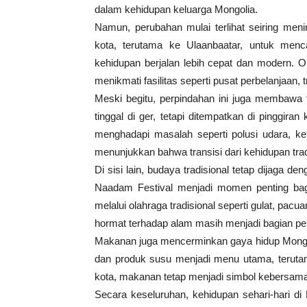
dalam kehidupan keluarga Mongolia.
Namun, perubahan mulai terlihat seiring men
kota, terutama ke Ulaanbaatar, untuk menca
kehidupan berjalan lebih cepat dan modern. O
menikmati fasilitas seperti pusat perbelanjaan, 
Meski begitu, perpindahan ini juga membawa 
tinggal di ger, tetapi ditempatkan di pinggiran 
menghadapi masalah seperti polusi udara, ket
menunjukkan bahwa transisi dari kehidupan trad
Di sisi lain, budaya tradisional tetap dijaga de
Naadam Festival menjadi momen penting ba
melalui olahraga tradisional seperti gulat, pacu
hormat terhadap alam masih menjadi bagian pen
Makanan juga mencerminkan gaya hidup Mongoli
dan produk susu menjadi menu utama, terutam
kota, makanan tetap menjadi simbol kebersamaa
Secara keseluruhan, kehidupan sehari-hari di