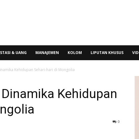
STASI & UANG
MANAJEMEN
KOLOM
LIPUTAN KHUSUS
VI
Dinamika Kehidupan Sehari-hari di Mongolia
: Dinamika Kehidupan
ongolia
0